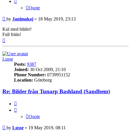
Quote
Post
by
Janimakaj
»
18 May 2019, 23:13
Kul med bilder!
Full frääs!
Top
Lusse
Posts:
9387
Joined:
30 Oct 2009, 21:10
Phone Number:
0739951152
Location:
Göteborg
Re: Bilder från Tunarp Bashland (Sandhem)
Quote
Quote
Post
by
Lusse
»
19 May 2019, 08:11