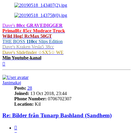
Dave's
80cc GRAVEDIGGER
PrimalRc 85cc Mudrace Truck
Wild Hog! RcMax 50GT
THE BOSS
110cc
Slips Edition
Dave's Kraken Vesla5 38cc
Dave's Slidefinder ☆SX5☆ WE
Min Youtube-kanal
Top
Janimakaj
Posts:
28
Joined:
13 Oct 2018, 23:44
Phone Number:
0706702307
Location:
Kil
Re: Bilder från Tunarp Bashland (Sandhem)
Quote