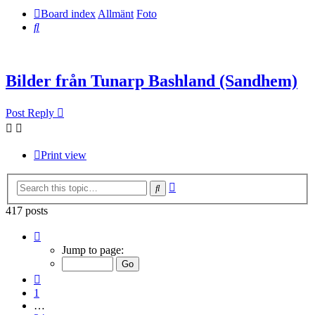
Board index
Allmänt
Foto
Search
Bilder från Tunarp Bashland (Sandhem)
Post Reply
Print view
Advanced
Search
search
417 posts
Page
28
Jump to page:
of
28
Previous
1
…