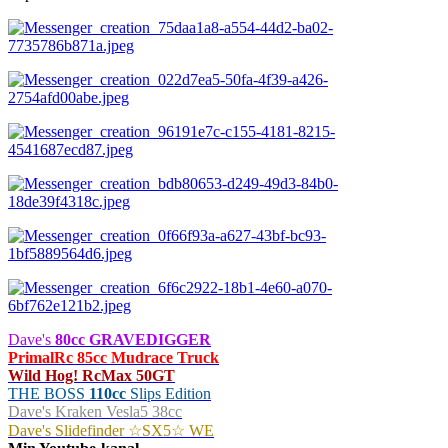
Dave's
80cc GRAVEDIGGER
PrimalRc 85cc Mudrace Truck
Wild Hog! RcMax 50GT
THE BOSS
110cc
Slips Edition
Dave's Kraken Vesla5 38cc
Dave's Slidefinder ☆SX5☆ WE