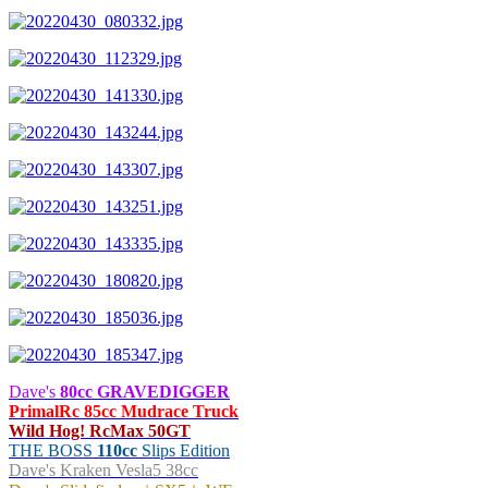
Dave's
80cc GRAVEDIGGER
PrimalRc 85cc Mudrace Truck
Wild Hog! RcMax 50GT
THE BOSS
110cc
Slips Edition
Dave's Kraken Vesla5 38cc