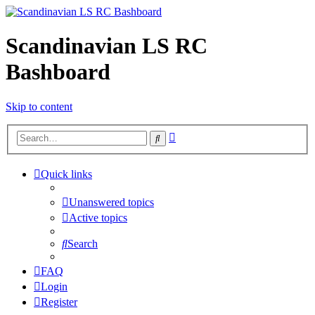
Scandinavian LS RC
Bashboard
Skip to content
Advanced
Search
search
Quick links
Unanswered topics
Active topics
Search
FAQ
Login
Register