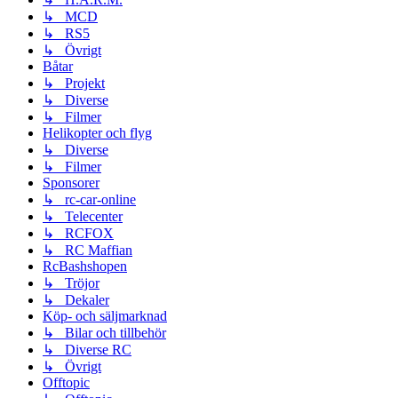
↳ MCD
↳ RS5
↳ Övrigt
Båtar
↳ Projekt
↳ Diverse
↳ Filmer
Helikopter och flyg
↳ Diverse
↳ Filmer
Sponsorer
↳ rc-car-online
↳ Telecenter
↳ RCFOX
↳ RC Maffian
RcBashshopen
↳ Tröjor
↳ Dekaler
Köp- och säljmarknad
↳ Bilar och tillbehör
↳ Diverse RC
↳ Övrigt
Offtopic