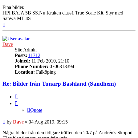
Fina bilder.
HPI BAJA 5B SS.Nu Kraken class1 True Scale Kit, Styr med
Sanwa MT-4S
Top
Dave
Site Admin
Posts:
11712
Joined:
11 Feb 2010, 21:10
Phone Number:
0706318394
Location:
Falköping
Re: Bilder från Tunarp Bashland (Sandhem)
Quote
Quote
Post
by
Dave
»
04 Aug 2019, 09:15
Några bilder från den tidigare träffen den 20/7 på Andrén's Skopod