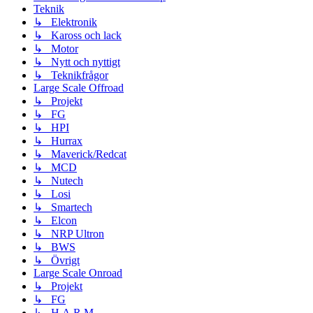
Teknik
↳ Elektronik
↳ Kaross och lack
↳ Motor
↳ Nytt och nyttigt
↳ Teknikfrågor
Large Scale Offroad
↳ Projekt
↳ FG
↳ HPI
↳ Hurrax
↳ Maverick/Redcat
↳ MCD
↳ Nutech
↳ Losi
↳ Smartech
↳ Elcon
↳ NRP Ultron
↳ BWS
↳ Övrigt
Large Scale Onroad
↳ Projekt
↳ FG
↳ H.A.R.M.