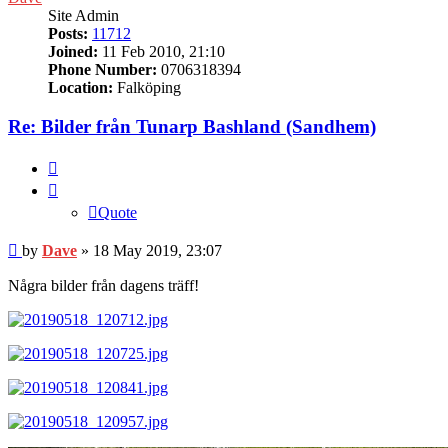
Site Admin
Posts:
11712
Joined:
11 Feb 2010, 21:10
Phone Number:
0706318394
Location:
Falköping
Re: Bilder från Tunarp Bashland (Sandhem)
Quote
Quote
Post
by
Dave
»
18 May 2019, 23:07
Några bilder från dagens träff!