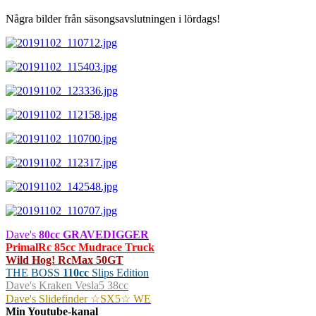
Några bilder från säsongsavslutningen i lördags!
Dave's
80cc GRAVEDIGGER
PrimalRc 85cc Mudrace Truck
Wild Hog! RcMax 50GT
THE BOSS
110cc
Slips Edition
Dave's Kraken Vesla5 38cc
Dave's Slidefinder ☆SX5☆ WE
Min Youtube-kanal