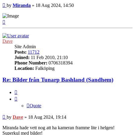
Post
by
Miranda
»
18 Aug 2024, 14:50
Top
Dave
Site Admin
Posts:
11712
Joined:
11 Feb 2010, 21:10
Phone Number:
0706318394
Location:
Falköping
Re: Bilder från Tunarp Bashland (Sandhem)
Quote
Quote
Post
by
Dave
»
18 Aug 2024, 19:14
Miranda hade vett nog att ha kameran framme lite i helgen!
Superkul med bilder!