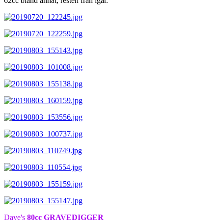
62cc bland annat, resten från igår.
Dave's
80cc GRAVEDIGGER