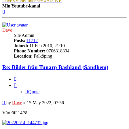
Dave's Slidefinder ☆SX5☆ WE
Min Youtube-kanal
Top
Dave
Site Admin
Posts:
11712
Joined:
11 Feb 2010, 21:10
Phone Number:
0706318394
Location:
Falköping
Re: Bilder från Tunarp Bashland (Sandhem)
Quote
Quote
Post
by
Dave
»
15 May 2022, 07:56
Vårträff 14/5!