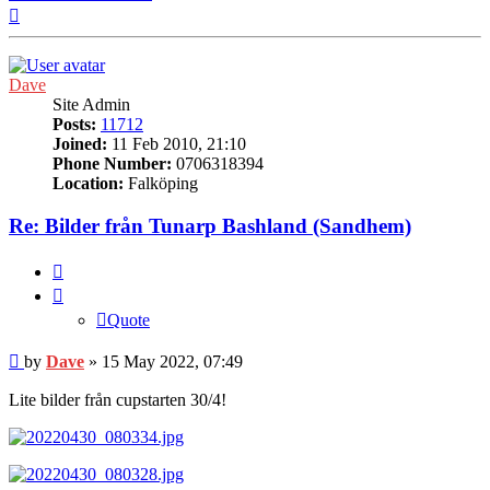
Top
Dave
Site Admin
Posts:
11712
Joined:
11 Feb 2010, 21:10
Phone Number:
0706318394
Location:
Falköping
Re: Bilder från Tunarp Bashland (Sandhem)
Quote
Quote
Post
by
Dave
»
15 May 2022, 07:49
Lite bilder från cupstarten 30/4!