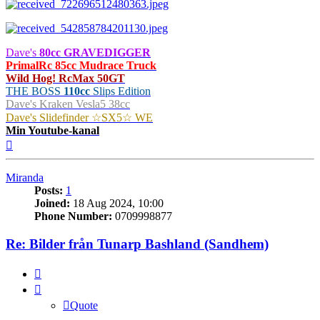
Dave's
80cc GRAVEDIGGER
PrimalRc 85cc Mudrace Truck
Wild Hog! RcMax 50GT
THE BOSS
110cc
Slips Edition
Dave's Kraken Vesla5 38cc
Dave's Slidefinder ☆SX5☆ WE
Min Youtube-kanal
Top
Miranda
Posts:
1
Joined:
18 Aug 2024, 10:00
Phone Number:
0709998877
Re: Bilder från Tunarp Bashland (Sandhem)
Quote
Quote