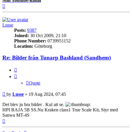
Min Youtube-kanal
Top
Lusse
Posts:
9387
Joined:
30 Oct 2009, 21:10
Phone Number:
0739951152
Location:
Göteborg
Re: Bilder från Tunarp Bashland (Sandhem)
Quote
Quote
Post
by
Lusse
»
19 Aug 2024, 07:45
Det blev ju bra bilder . Kul att se.
HPI BAJA 5B SS.Nu Kraken class1 True Scale Kit, Styr med
Sanwa MT-4S
Top