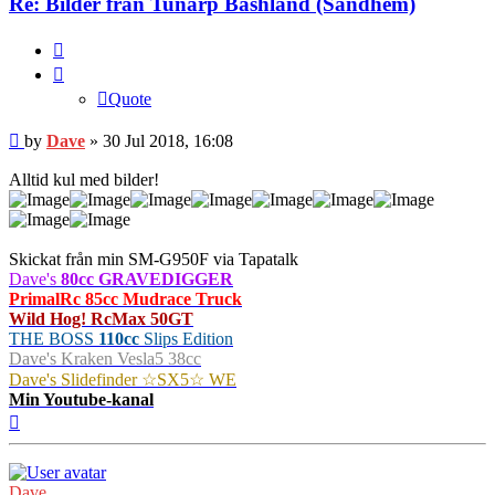
Re: Bilder från Tunarp Bashland (Sandhem)
Quote
Quote
Post
by
Dave
»
30 Jul 2018, 16:08
Alltid kul med bilder!
Skickat från min SM-G950F via Tapatalk
Dave's
80cc GRAVEDIGGER
PrimalRc 85cc Mudrace Truck
Wild Hog! RcMax 50GT
THE BOSS
110cc
Slips Edition
Dave's Kraken Vesla5 38cc
Dave's Slidefinder ☆SX5☆ WE
Min Youtube-kanal
Top
Dave