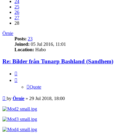
24
25
26
27
28
Örnie
Posts:
23
Joined:
05 Jul 2016, 11:01
Location:
Habo
Re: Bilder från Tunarp Bashland (Sandhem)
Quote
Quote
Post
by
Örnie
»
29 Jul 2018, 18:00