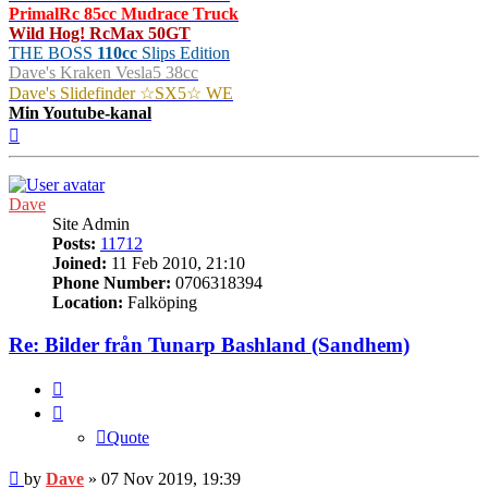
PrimalRc 85cc Mudrace Truck
Wild Hog! RcMax 50GT
THE BOSS
110cc
Slips Edition
Dave's Kraken Vesla5 38cc
Dave's Slidefinder ☆SX5☆ WE
Min Youtube-kanal
Top
Dave
Site Admin
Posts:
11712
Joined:
11 Feb 2010, 21:10
Phone Number:
0706318394
Location:
Falköping
Re: Bilder från Tunarp Bashland (Sandhem)
Quote
Quote
Post
by
Dave
»
07 Nov 2019, 19:39