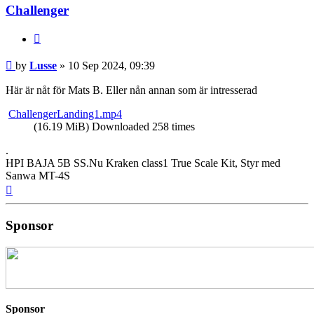
Challenger
Quote
Post
by
Lusse
»
10 Sep 2024, 09:39
Här är nåt för Mats B. Eller nån annan som är intresserad
ChallengerLanding1.mp4
(16.19 MiB) Downloaded 258 times
.
HPI BAJA 5B SS.Nu Kraken class1 True Scale Kit, Styr med
Sanwa MT-4S
Top
Sponsor
Sponsor