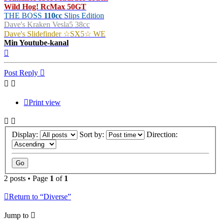
Wild Hog! RcMax 50GT
THE BOSS
110cc
Slips Edition
Dave's Kraken Vesla5 38cc
Dave's Slidefinder ☆SX5☆ WE
Min Youtube-kanal
Top
Post Reply
Print view
Display:
Sort by:
Direction:
2 posts • Page
1
of
1
Return to “Diverse”
Jump to