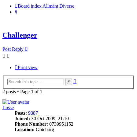
Board index
Allmänt
Diverse
Search
Challenger
Post Reply
Print view
Advanced
Search
search
2 posts • Page
1
of
1
Lusse
Posts:
9387
Joined:
30 Oct 2009, 21:10
Phone Number:
0739951152
Location:
Göteborg