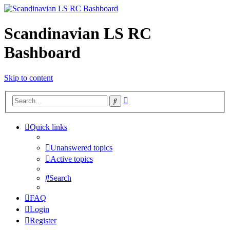
Scandinavian LS RC
Bashboard
Skip to content
Advanced
Search
search
Quick links
Unanswered topics
Active topics
Search
FAQ
Login
Register