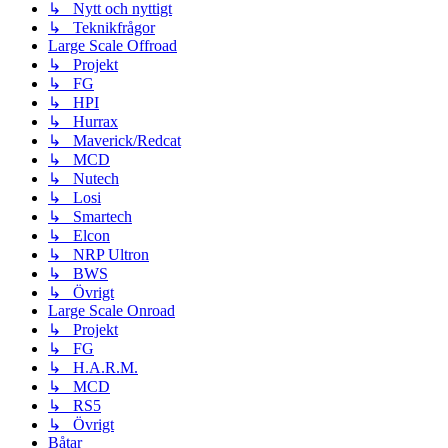
↳ Nytt och nyttigt
↳ Teknikfrågor
Large Scale Offroad
↳ Projekt
↳ FG
↳ HPI
↳ Hurrax
↳ Maverick/Redcat
↳ MCD
↳ Nutech
↳ Losi
↳ Smartech
↳ Elcon
↳ NRP Ultron
↳ BWS
↳ Övrigt
Large Scale Onroad
↳ Projekt
↳ FG
↳ H.A.R.M.
↳ MCD
↳ RS5
↳ Övrigt
Båtar