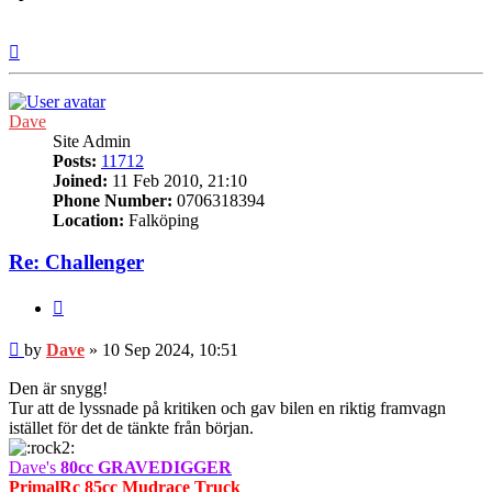
Top
Dave
Site Admin
Posts:
11712
Joined:
11 Feb 2010, 21:10
Phone Number:
0706318394
Location:
Falköping
Re: Challenger
Quote
Post
by
Dave
»
10 Sep 2024, 10:51
Den är snygg!
Tur att de lyssnade på kritiken och gav bilen en riktig framvagn
istället för det de tänkte från början.
Dave's
80cc GRAVEDIGGER
PrimalRc 85cc Mudrace Truck