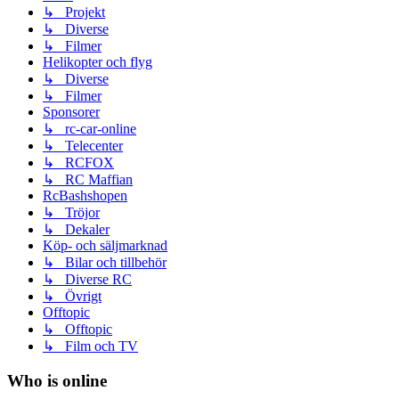
↳ Projekt
↳ Diverse
↳ Filmer
Helikopter och flyg
↳ Diverse
↳ Filmer
Sponsorer
↳ rc-car-online
↳ Telecenter
↳ RCFOX
↳ RC Maffian
RcBashshopen
↳ Tröjor
↳ Dekaler
Köp- och säljmarknad
↳ Bilar och tillbehör
↳ Diverse RC
↳ Övrigt
Offtopic
↳ Offtopic
↳ Film och TV
Who is online