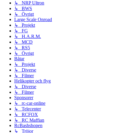
↳ NRP Ultron
↳ BWS
↳ Övrigt
Large Scale Onroad
↳ Projekt
↳ FG
↳ H.A.R.M.
↳ MCD
↳ RS5
↳ Övrigt
Båtar
↳ Projekt
↳ Diverse
↳ Filmer
Helikopter och flyg
↳ Diverse
↳ Filmer
Sponsorer
↳ rc-car-online
↳ Telecenter
↳ RCFOX
↳ RC Maffian
RcBashshopen
↳ Tröjor