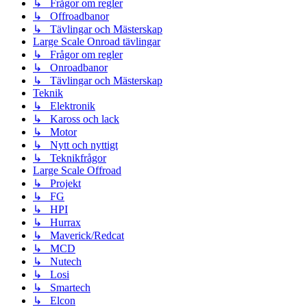
↳ Frågor om regler
↳ Offroadbanor
↳ Tävlingar och Mästerskap
Large Scale Onroad tävlingar
↳ Frågor om regler
↳ Onroadbanor
↳ Tävlingar och Mästerskap
Teknik
↳ Elektronik
↳ Kaross och lack
↳ Motor
↳ Nytt och nyttigt
↳ Teknikfrågor
Large Scale Offroad
↳ Projekt
↳ FG
↳ HPI
↳ Hurrax
↳ Maverick/Redcat
↳ MCD
↳ Nutech
↳ Losi
↳ Smartech
↳ Elcon