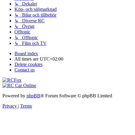
↳ Dekaler
Köp- och säljmarknad
↳ Bilar och tillbehör
↳ Diverse RC
↳ Övrigt
Offtopic
↳ Offtopic
↳ Film och TV
Board index
All times are
UTC+02:00
Delete cookies
Contact us
Powered by
phpBB
® Forum Software © phpBB Limited
Privacy
|
Terms