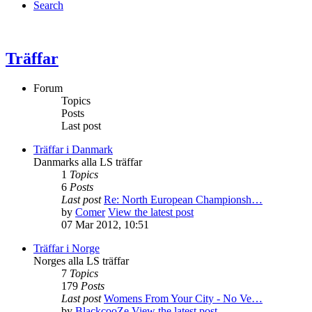
Search
Träffar
Forum
Topics
Posts
Last post
Träffar i Danmark
Danmarks alla LS träffar
1
Topics
6
Posts
Last post
Re: North European Championsh…
by
Comer
View the latest post
07 Mar 2012, 10:51
Träffar i Norge
Norges alla LS träffar
7
Topics
179
Posts
Last post
Womens From Your City - No Ve…
by
BlackcooZe
View the latest post