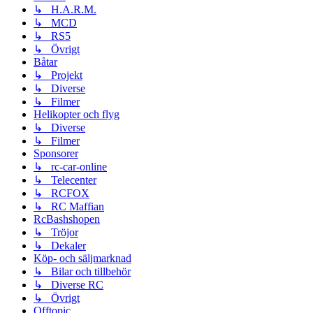
↳ H.A.R.M.
↳ MCD
↳ RS5
↳ Övrigt
Båtar
↳ Projekt
↳ Diverse
↳ Filmer
Helikopter och flyg
↳ Diverse
↳ Filmer
Sponsorer
↳ rc-car-online
↳ Telecenter
↳ RCFOX
↳ RC Maffian
RcBashshopen
↳ Tröjor
↳ Dekaler
Köp- och säljmarknad
↳ Bilar och tillbehör
↳ Diverse RC
↳ Övrigt
Offtopic