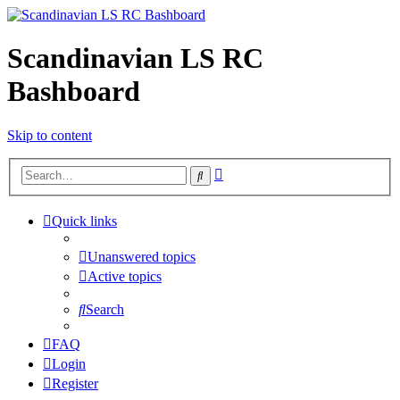
Scandinavian LS RC
Bashboard
Skip to content
Advanced
Search
search
Quick links
Unanswered topics
Active topics
Search
FAQ
Login
Register