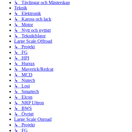
↳ Tävlingar och Mästerskap
Teknik
↳ Elektronik
↳ Kaross och lack
↳ Motor
↳ Nytt och nyttigt
↳ Teknikfrågor
Large Scale Offroad
↳ Projekt
↳ FG
↳ HPI
↳ Hurrax
↳ Maverick/Redcat
↳ MCD
↳ Nutech
↳ Losi
↳ Smartech
↳ Elcon
↳ NRP Ultron
↳ BWS
↳ Övrigt
Large Scale Onroad
↳ Projekt
↳ FG