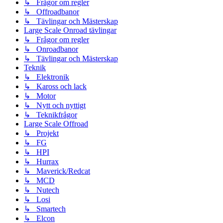
↳ Frågor om regler
↳ Offroadbanor
↳ Tävlingar och Mästerskap
Large Scale Onroad tävlingar
↳ Frågor om regler
↳ Onroadbanor
↳ Tävlingar och Mästerskap
Teknik
↳ Elektronik
↳ Kaross och lack
↳ Motor
↳ Nytt och nyttigt
↳ Teknikfrågor
Large Scale Offroad
↳ Projekt
↳ FG
↳ HPI
↳ Hurrax
↳ Maverick/Redcat
↳ MCD
↳ Nutech
↳ Losi
↳ Smartech
↳ Elcon