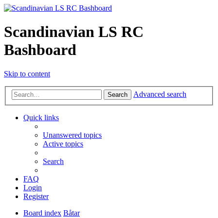
Scandinavian LS RC
Bashboard
Skip to content
Advanced search
Search
Quick links
Unanswered topics
Active topics
Search
FAQ
Login
Register
Board index
Båtar