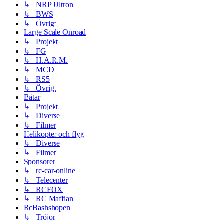
↳ NRP Ultron
↳ BWS
↳ Övrigt
Large Scale Onroad
↳ Projekt
↳ FG
↳ H.A.R.M.
↳ MCD
↳ RS5
↳ Övrigt
Båtar
↳ Projekt
↳ Diverse
↳ Filmer
Helikopter och flyg
↳ Diverse
↳ Filmer
Sponsorer
↳ rc-car-online
↳ Telecenter
↳ RCFOX
↳ RC Maffian
RcBashshopen
↳ Tröjor