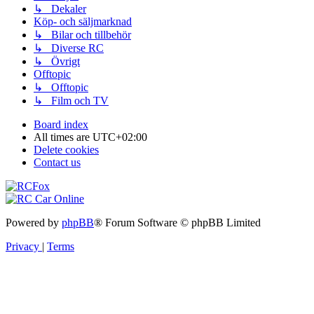
↳ Dekaler
Köp- och säljmarknad
↳ Bilar och tillbehör
↳ Diverse RC
↳ Övrigt
Offtopic
↳ Offtopic
↳ Film och TV
Board index
All times are
UTC+02:00
Delete cookies
Contact us
Powered by
phpBB
® Forum Software © phpBB Limited
Privacy
|
Terms