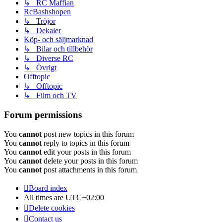
↳ RC Maffian
RcBashshopen
↳ Tröjor
↳ Dekaler
Köp- och säljmarknad
↳ Bilar och tillbehör
↳ Diverse RC
↳ Övrigt
Offtopic
↳ Offtopic
↳ Film och TV
Forum permissions
You
cannot
post new topics in this forum
You
cannot
reply to topics in this forum
You
cannot
edit your posts in this forum
You
cannot
delete your posts in this forum
You
cannot
post attachments in this forum
Board index
All times are
UTC+02:00
Delete cookies
Contact us