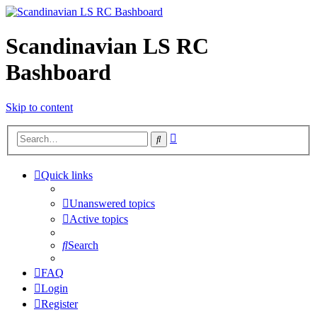
Scandinavian LS RC
Bashboard
Skip to content
Advanced
Search
search
Quick links
Unanswered topics
Active topics
Search
FAQ
Login
Register