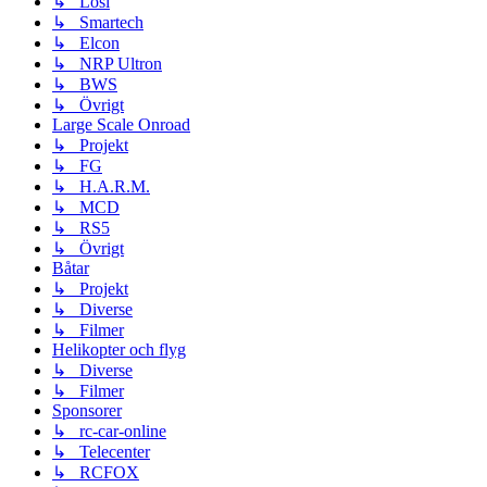
↳ Losi
↳ Smartech
↳ Elcon
↳ NRP Ultron
↳ BWS
↳ Övrigt
Large Scale Onroad
↳ Projekt
↳ FG
↳ H.A.R.M.
↳ MCD
↳ RS5
↳ Övrigt
Båtar
↳ Projekt
↳ Diverse
↳ Filmer
Helikopter och flyg
↳ Diverse
↳ Filmer
Sponsorer
↳ rc-car-online
↳ Telecenter
↳ RCFOX