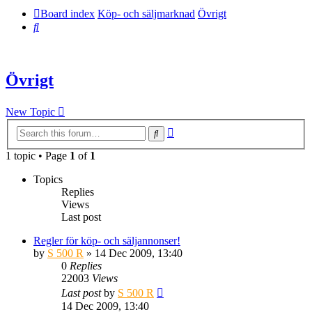
Board index
Köp- och säljmarknad
Övrigt
Search
Övrigt
New Topic
Advanced
Search
search
1 topic • Page
1
of
1
Topics
Replies
Views
Last post
Regler för köp- och säljannonser!
by
S 500 R
» 14 Dec 2009, 13:40
0
Replies
22003
Views
Last post
by
S 500 R
14 Dec 2009, 13:40