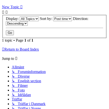
New Topic
Display:
Sort by:
Direction:
1 topic • Page
1
of
1
Return to Board Index
Jump to
Allmänt
↳ Foruminformation
↳ Diverse
↳ English section
↳ Filmer
↳ Foto
↳ Idélådan
Träffar
↳ Träffar i Danmark
↳ Träffar i Norge