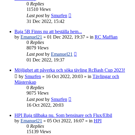
0
Replies
11510
Views
Last post
by
Smurfen
31 Dec 2022, 15:42
Baja 5B Finns nu att beställa hem...
by
Emanuel21
» 01 Dec 2022, 19:37 » in
RC Maffian
0
Replies
8079
Views
Last post
by
Emanuel21
01 Dec 2022, 19:37
Möjlighet att påverka och söka tävling RcBash Cup 2023!
by
Smurfen
» 16 Oct 2022, 20:03 » in
Tävlingar och
Mästerskap
0
Replies
9075
Views
Last post
by
Smurfen
16 Oct 2022, 20:03
HPI Baja tillbaka nu. Som bensinare och Flux/Elbil
by
Emanuel21
» 05 Oct 2022, 16:07 » in
HPI
0
Replies
15139
Views