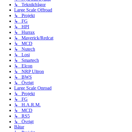
↳ Teknikfrågor
Large Scale Offroad
↳ Projekt
↳ FG
↳ HPI
↳ Hurrax
↳ Maverick/Redcat
↳ MCD
↳ Nutech
↳ Losi
↳ Smartech
↳ Elcon
↳ NRP Ultron
↳ BWS
↳ Övrigt
Large Scale Onroad
↳ Projekt
↳ FG
↳ H.A.R.M.
↳ MCD
↳ RS5
↳ Övrigt
Båtar