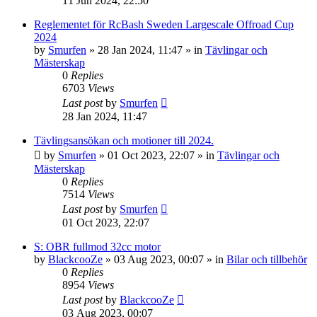
11 Jun 2024, 22:50
Reglementet för RcBash Sweden Largescale Offroad Cup
2024
by
Smurfen
» 28 Jan 2024, 11:47 » in
Tävlingar och
Mästerskap
0
Replies
6703
Views
Last post
by
Smurfen
28 Jan 2024, 11:47
Tävlingsansökan och motioner till 2024.
by
Smurfen
» 01 Oct 2023, 22:07 » in
Tävlingar och
Mästerskap
0
Replies
7514
Views
Last post
by
Smurfen
01 Oct 2023, 22:07
S: OBR fullmod 32cc motor
by
BlackcooZe
» 03 Aug 2023, 00:07 » in
Bilar och tillbehör
0
Replies
8954
Views
Last post
by
BlackcooZe
03 Aug 2023, 00:07