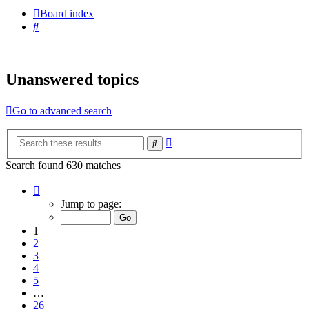
Board index
Search
Unanswered topics
Go to advanced search
Advanced
Search
search
Search found 630 matches
Page
1
Jump to page:
of
26
1
2
3
4
5
…
26