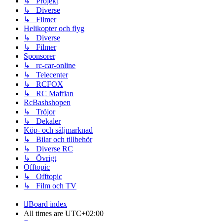
↳ Projekt
↳ Diverse
↳ Filmer
Helikopter och flyg
↳ Diverse
↳ Filmer
Sponsorer
↳ rc-car-online
↳ Telecenter
↳ RCFOX
↳ RC Maffian
RcBashshopen
↳ Tröjor
↳ Dekaler
Köp- och säljmarknad
↳ Bilar och tillbehör
↳ Diverse RC
↳ Övrigt
Offtopic
↳ Offtopic
↳ Film och TV
Board index
All times are
UTC+02:00