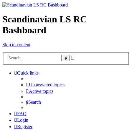
Scandinavian LS RC
Bashboard
Skip to content
Advanced
Search
search
Quick links
Unanswered topics
Active topics
Search
FAQ
Login
Register