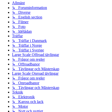
Allmänt
↳ Foruminformation
↳ Diverse
↳ English section
↳ Filmer
↳ Foto
↳ Idélådan
Träffar
↳ Träffar i Danmark
↳ Träffar i Norge
↳ Träffar i Sverige
Large Scale Offroad tävlingar
↳ Frågor om regler
↳ Offroadbanor
↳ Tävlingar och Mästerskap
Large Scale Onroad tävlingar
↳ Frågor om regler
↳ Onroadbanor
↳ Tävlingar och Mästerskap
Teknik
↳ Elektronik
↳ Kaross och lack
↳ Motor
↳ Nytt och nyttigt