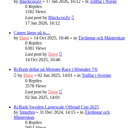
by
BlackcooZe
» 17 Jan 2026, 16:12 » in
Träffar i Norge
0
Replies
1182
Views
Last post
by
BlackcooZe
17 Jan 2026, 16:12
Cupen läggs på is....
by
Dave
» 14 Oct 2025, 10:46 » in
Tävlingar och Mästerskap
0
Replies
6301
Views
Last post
by
Dave
14 Oct 2025, 10:46
RcBash deltar på Monster Race i Högsäter 7/6
by
Dave
» 02 Jun 2025, 14:01 » in
Träffar i Sverige
0
Replies
3578
Views
Last post
by
Dave
02 Jun 2025, 14:01
RcBash Sweden Largescale Offroad Cup 2025
by
Smurfen
» 31 Dec 2024, 14:15 » in
Tävlingar och
Mästerskap
0
Replies
5953
Views