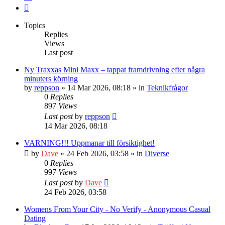
Next
Topics
Replies
Views
Last post
Ny Traxxas Mini Maxx – tappat framdrivning efter några
minuters körning
by
reppson
» 14 Mar 2026, 08:18 » in
Teknikfrågor
0
Replies
897
Views
Last post
by
reppson
14 Mar 2026, 08:18
VARNING!!! Uppmanar till försiktighet!
by
Dave
» 24 Feb 2026, 03:58 » in
Diverse
0
Replies
997
Views
Last post
by
Dave
24 Feb 2026, 03:58
Womens From Your City - No Verify - Anonymous Casual
Dating