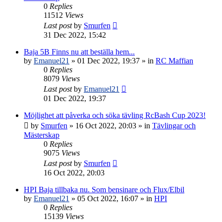
0
Replies
11512
Views
Last post
by
Smurfen
31 Dec 2022, 15:42
Baja 5B Finns nu att beställa hem...
by
Emanuel21
» 01 Dec 2022, 19:37 » in
RC Maffian
0
Replies
8079
Views
Last post
by
Emanuel21
01 Dec 2022, 19:37
Möjlighet att påverka och söka tävling RcBash Cup 2023!
by
Smurfen
» 16 Oct 2022, 20:03 » in
Tävlingar och
Mästerskap
0
Replies
9075
Views
Last post
by
Smurfen
16 Oct 2022, 20:03
HPI Baja tillbaka nu. Som bensinare och Flux/Elbil
by
Emanuel21
» 05 Oct 2022, 16:07 » in
HPI
0
Replies
15139
Views