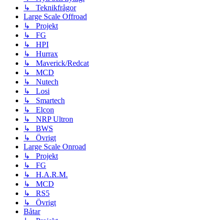
↳ Teknikfrågor
Large Scale Offroad
↳ Projekt
↳ FG
↳ HPI
↳ Hurrax
↳ Maverick/Redcat
↳ MCD
↳ Nutech
↳ Losi
↳ Smartech
↳ Elcon
↳ NRP Ultron
↳ BWS
↳ Övrigt
Large Scale Onroad
↳ Projekt
↳ FG
↳ H.A.R.M.
↳ MCD
↳ RS5
↳ Övrigt
Båtar