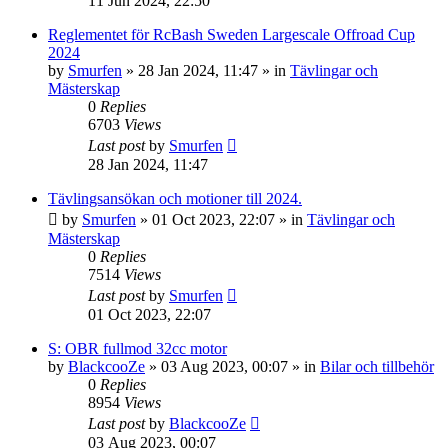
11 Jun 2024, 22:50
Reglementet för RcBash Sweden Largescale Offroad Cup
2024
by
Smurfen
» 28 Jan 2024, 11:47 » in
Tävlingar och
Mästerskap
0
Replies
6703
Views
Last post
by
Smurfen
28 Jan 2024, 11:47
Tävlingsansökan och motioner till 2024.
by
Smurfen
» 01 Oct 2023, 22:07 » in
Tävlingar och
Mästerskap
0
Replies
7514
Views
Last post
by
Smurfen
01 Oct 2023, 22:07
S: OBR fullmod 32cc motor
by
BlackcooZe
» 03 Aug 2023, 00:07 » in
Bilar och tillbehör
0
Replies
8954
Views
Last post
by
BlackcooZe
03 Aug 2023, 00:07