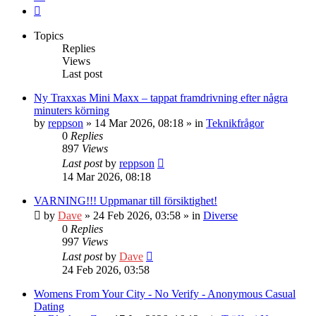
Next
Topics
Replies
Views
Last post
Ny Traxxas Mini Maxx – tappat framdrivning efter några
minuters körning
by
reppson
» 14 Mar 2026, 08:18 » in
Teknikfrågor
0
Replies
897
Views
Last post
by
reppson
14 Mar 2026, 08:18
VARNING!!! Uppmanar till försiktighet!
by
Dave
» 24 Feb 2026, 03:58 » in
Diverse
0
Replies
997
Views
Last post
by
Dave
24 Feb 2026, 03:58
Womens From Your City - No Verify - Anonymous Casual
Dating