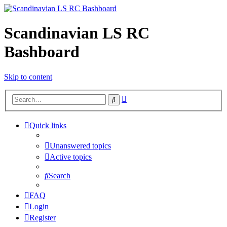
Scandinavian LS RC
Bashboard
Skip to content
Advanced
Search
search
Quick links
Unanswered topics
Active topics
Search
FAQ
Login
Register