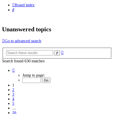
Board index
Search
Unanswered topics
Go to advanced search
Advanced
Search
search
Search found 630 matches
Page
1
Jump to page:
of
26
1
2
3
4
5
…
26