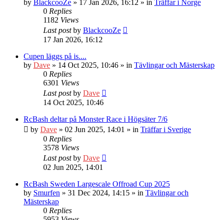
by
BlackcooZe
» 17 Jan 2026, 16:12 » in
Träffar i Norge
0
Replies
1182
Views
Last post
by
BlackcooZe
17 Jan 2026, 16:12
Cupen läggs på is....
by
Dave
» 14 Oct 2025, 10:46 » in
Tävlingar och Mästerskap
0
Replies
6301
Views
Last post
by
Dave
14 Oct 2025, 10:46
RcBash deltar på Monster Race i Högsäter 7/6
by
Dave
» 02 Jun 2025, 14:01 » in
Träffar i Sverige
0
Replies
3578
Views
Last post
by
Dave
02 Jun 2025, 14:01
RcBash Sweden Largescale Offroad Cup 2025
by
Smurfen
» 31 Dec 2024, 14:15 » in
Tävlingar och
Mästerskap
0
Replies
5953
Views