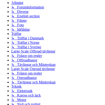
Allmänt
↳ Foruminformation
↳ Diverse
↳ English section
↳ Filmer
↳ Foto
↳ Idélådan
Träffar
↳ Träffar i Danmark
↳ Träffar i Norge
↳ Träffar i Sverige
Large Scale Offroad tävlingar
↳ Frågor om regler
↳ Offroadbanor
↳ Tävlingar och Mästerskap
Large Scale Onroad tävlingar
↳ Frågor om regler
↳ Onroadbanor
↳ Tävlingar och Mästerskap
Teknik
↳ Elektronik
↳ Kaross och lack
↳ Motor
↳ Nytt och nyttigt