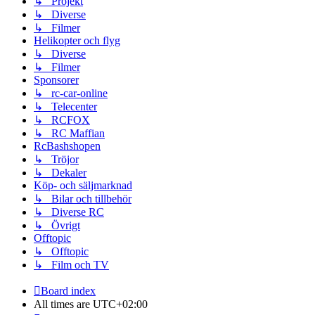
↳ Projekt
↳ Diverse
↳ Filmer
Helikopter och flyg
↳ Diverse
↳ Filmer
Sponsorer
↳ rc-car-online
↳ Telecenter
↳ RCFOX
↳ RC Maffian
RcBashshopen
↳ Tröjor
↳ Dekaler
Köp- och säljmarknad
↳ Bilar och tillbehör
↳ Diverse RC
↳ Övrigt
Offtopic
↳ Offtopic
↳ Film och TV
Board index
All times are
UTC+02:00