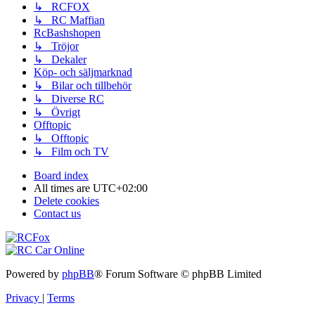
↳ RCFOX
↳ RC Maffian
RcBashshopen
↳ Tröjor
↳ Dekaler
Köp- och säljmarknad
↳ Bilar och tillbehör
↳ Diverse RC
↳ Övrigt
Offtopic
↳ Offtopic
↳ Film och TV
Board index
All times are
UTC+02:00
Delete cookies
Contact us
Powered by
phpBB
® Forum Software © phpBB Limited
Privacy
|
Terms