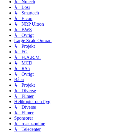
↳ Nutech
↳ Losi
↳ Smartech
↳ Elcon
↳ NRP Ultron
↳ BWS
↳ Övrigt
Large Scale Onroad
↳ Projekt
↳ FG
↳ H.A.R.M.
↳ MCD
↳ RS5
↳ Övrigt
Båtar
↳ Projekt
↳ Diverse
↳ Filmer
Helikopter och flyg
↳ Diverse
↳ Filmer
Sponsorer
↳ rc-car-online
↳ Telecenter