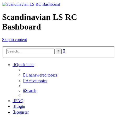
Scandinavian LS RC
Bashboard
Skip to content
Advanced
Search
search
Quick links
Unanswered topics
Active topics
Search
FAQ
Login
Register