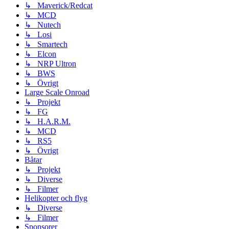
↳ Maverick/Redcat
↳ MCD
↳ Nutech
↳ Losi
↳ Smartech
↳ Elcon
↳ NRP Ultron
↳ BWS
↳ Övrigt
Large Scale Onroad
↳ Projekt
↳ FG
↳ H.A.R.M.
↳ MCD
↳ RS5
↳ Övrigt
Båtar
↳ Projekt
↳ Diverse
↳ Filmer
Helikopter och flyg
↳ Diverse
↳ Filmer
Sponsorer