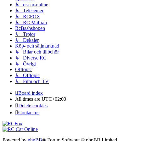
↳ rc-car-online
↳ Telecenter
↳ RCFOX
↳ RC Maffian
RcBashshopen
↳ Tröjor
↳ Dekaler
Köp- och säljmarknad
↳ Bilar och tillbehör
↳ Diverse RC
↳ Övrigt
Offtopic
↳ Offtopic
↳ Film och TV
Board index
All times are
UTC+02:00
Delete cookies
Contact us
Powered by
phpBB
® Forum Software © phpBB Limited