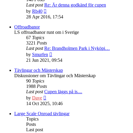
Last post
Re: Är denna godkänd för cupen
View
by
Rb40
the
28 Apr 2016, 17:54
latest
post
Offroadbanor
LS offroadbanor runt om i Sverige
67
Topics
3221
Posts
Last post
Re: Brandholmen Park i Nyköpi…
View
by
Smurfen
the
21 Jun 2021, 09:54
latest
post
Tävlingar och Mästerskap
Diskussioner om Tävlingar och Mästerskap
90
Topics
1988
Posts
Last post
Cupen läggs på is....
View
by
Dave
the
14 Oct 2025, 10:46
latest
post
Large Scale Onroad tävlingar
Topics
Posts
Last post