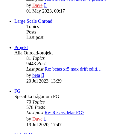
View
by
Dave
the
01 May 2023, 00:17
latest
post
Large Scale Onroad
Topics
Posts
Last post
Projekt
Alla Onroad-projekt
81
Topics
9443
Posts
Last post
Re: betas xr5 max drift editi…
View
by
beta
the
20 Jul 2023, 13:29
latest
post
FG
Specifika frågor om FG
70
Topics
578
Posts
Last post
Re: Reservdelar FG?
View
by
Dave
the
19 Jul 2020, 17:47
latest
post