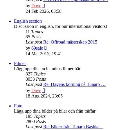
View
by
Dave
the
24 Feb 2026, 03:58
latest
post
English section
Discussion in english, for our international visitors!
11
Topics
85
Posts
Last post
Re: Offroad mästerskap 2015
View
by
69sale
the
14 Mar 2015, 19:41
latest
post
Filmer
Lägg upp dina och andras filmer här
827
Topics
8033
Posts
Last post
Re: Dagens körning på Tunarp …
View
by
Dave
the
18 Aug 2024, 23:05
latest
post
Foto
Lägg upp dina bilder på bilar och från träffar
185
Topics
2800
Posts
Last post
Re: Bilder från Tunarp Bashla…