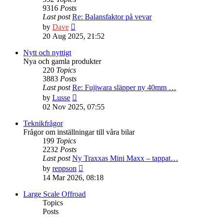
9316
Posts
Last post
Re: Balansfaktor på vevar
View
by
Dave
the
20 Aug 2025, 21:52
latest
post
Nytt och nyttigt
Nya och gamla produkter
220
Topics
3883
Posts
Last post
Re: Fujiwara släpper ny 40mm …
View
by
Lusse
the
02 Nov 2025, 07:55
latest
post
Teknikfrågor
Frågor om inställningar till våra bilar
199
Topics
2232
Posts
Last post
Ny Traxxas Mini Maxx – tappat…
View
by
reppson
the
14 Mar 2026, 08:18
latest
post
Large Scale Offroad
Topics
Posts