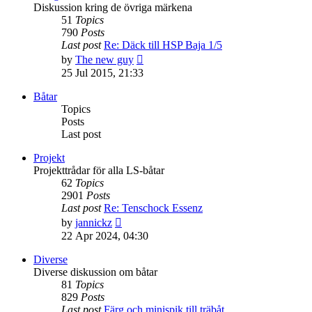
Diskussion kring de övriga märkena
51
Topics
790
Posts
Last post
Re: Däck till HSP Baja 1/5
View
by
The new guy
the
25 Jul 2015, 21:33
latest
post
Båtar
Topics
Posts
Last post
Projekt
Projekttrådar för alla LS-båtar
62
Topics
2901
Posts
Last post
Re: Tenschock Essenz
View
by
jannickz
the
22 Apr 2024, 04:30
latest
post
Diverse
Diverse diskussion om båtar
81
Topics
829
Posts
Last post
Färg och minispik till träbåt…