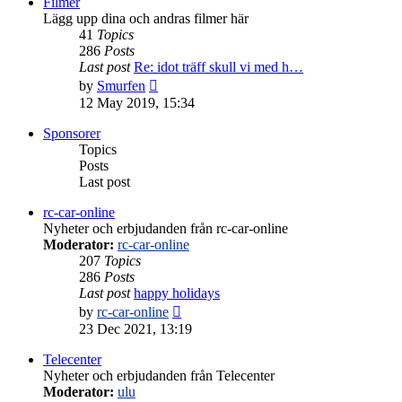
Filmer
Lägg upp dina och andras filmer här
41
Topics
286
Posts
Last post
Re: idot träff skull vi med h…
View
by
Smurfen
the
12 May 2019, 15:34
latest
post
Sponsorer
Topics
Posts
Last post
rc-car-online
Nyheter och erbjudanden från rc-car-online
Moderator:
rc-car-online
207
Topics
286
Posts
Last post
happy holidays
View
by
rc-car-online
the
23 Dec 2021, 13:19
latest
post
Telecenter
Nyheter och erbjudanden från Telecenter
Moderator:
ulu