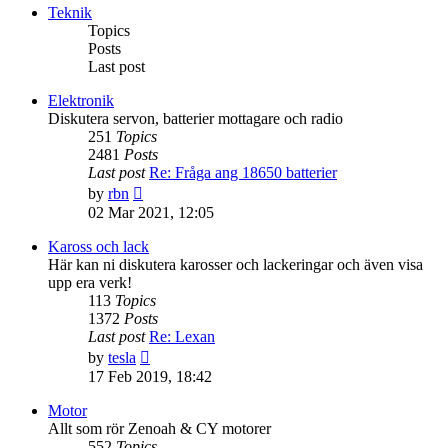
post
Teknik
Topics
Posts
Last post
Elektronik
Diskutera servon, batterier mottagare och radio
251
Topics
2481
Posts
Last post
Re: Fråga ang 18650 batterier
View
by
rbn
the
02 Mar 2021, 12:05
latest
post
Kaross och lack
Här kan ni diskutera karosser och lackeringar och även visa
upp era verk!
113
Topics
1372
Posts
Last post
Re: Lexan
View
by
tesla
the
17 Feb 2019, 18:42
latest
post
Motor
Allt som rör Zenoah & CY motorer
552
Topics