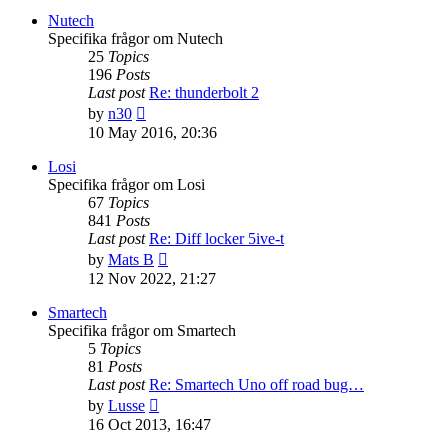
post
Nutech
Specifika frågor om Nutech
25
Topics
196
Posts
Last post
Re: thunderbolt 2
View
by
n30
the
10 May 2016, 20:36
latest
post
Losi
Specifika frågor om Losi
67
Topics
841
Posts
Last post
Re: Diff locker 5ive-t
View
by
Mats B
the
12 Nov 2022, 21:27
latest
post
Smartech
Specifika frågor om Smartech
5
Topics
81
Posts
Last post
Re: Smartech Uno off road bug…
View
by
Lusse
the
16 Oct 2013, 16:47
latest