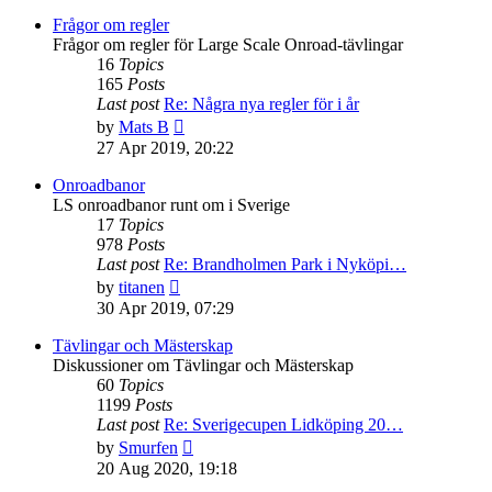
Frågor om regler
Frågor om regler för Large Scale Onroad-tävlingar
16
Topics
165
Posts
Last post
Re: Några nya regler för i år
View
by
Mats B
the
27 Apr 2019, 20:22
latest
post
Onroadbanor
LS onroadbanor runt om i Sverige
17
Topics
978
Posts
Last post
Re: Brandholmen Park i Nyköpi…
View
by
titanen
the
30 Apr 2019, 07:29
latest
post
Tävlingar och Mästerskap
Diskussioner om Tävlingar och Mästerskap
60
Topics
1199
Posts
Last post
Re: Sverigecupen Lidköping 20…
View
by
Smurfen
the
20 Aug 2020, 19:18
latest