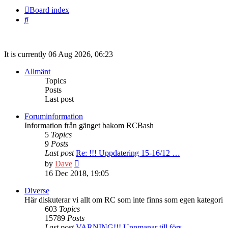
Board index
Search
It is currently 06 Aug 2026, 06:23
Allmänt
Topics
Posts
Last post
Foruminformation
Information från gänget bakom RCBash
5
Topics
9
Posts
Last post
Re: !!! Uppdatering 15-16/12 …
View
by
Dave
the
16 Dec 2018, 19:05
latest
post
Diverse
Här diskuterar vi allt om RC som inte finns som egen kategori
603
Topics
15789
Posts
Last post
VARNING!!! Uppmanar till förs…