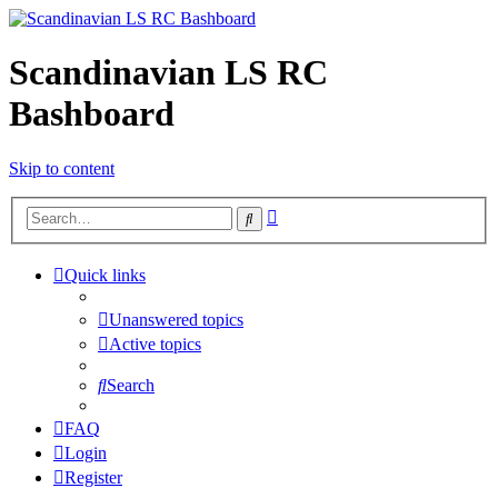
Scandinavian LS RC
Bashboard
Skip to content
Advanced
Search
search
Quick links
Unanswered topics
Active topics
Search
FAQ
Login
Register