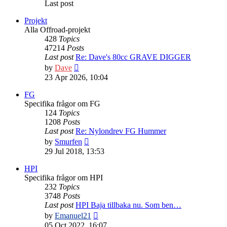
Last post
Projekt
Alla Offroad-projekt
428
Topics
47214
Posts
Last post
Re: Dave's 80cc GRAVE DIGGER
View
by
Dave
the
23 Apr 2026, 10:04
latest
post
FG
Specifika frågor om FG
124
Topics
1208
Posts
Last post
Re: Nylondrev FG Hummer
View
by
Smurfen
the
29 Jul 2018, 13:53
latest
post
HPI
Specifika frågor om HPI
232
Topics
3748
Posts
Last post
HPI Baja tillbaka nu. Som ben…
View
by
Emanuel21
the
05 Oct 2022, 16:07