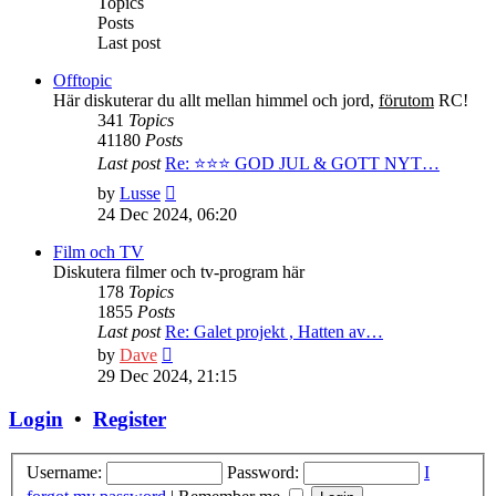
Topics
Posts
Last post
Offtopic
Här diskuterar du allt mellan himmel och jord,
förutom
RC!
341
Topics
41180
Posts
Last post
Re: ⭐️⭐️⭐️ GOD JUL & GOTT NYT…
View
by
Lusse
the
24 Dec 2024, 06:20
latest
post
Film och TV
Diskutera filmer och tv-program här
178
Topics
1855
Posts
Last post
Re: Galet projekt , Hatten av…
View
by
Dave
the
29 Dec 2024, 21:15
latest
post
Login
•
Register
Username:
Password:
I