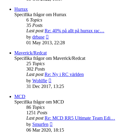
latest
post
Hurrax
Specifika frågor om Hurrax
6
Topics
35
Posts
Last post
Re: 40% på allt på hurrax rac…
View
by
drbase
the
01 May 2013, 22:28
latest
post
Maverick/Redcat
Specifika frågor om Maverick/Redcat
25
Topics
302
Posts
Last post
Re: Ny i RC världen
View
by
Wohlfie
the
31 Dec 2017, 13:25
latest
post
MCD
Specifika frågor om MCD
86
Topics
1251
Posts
Last post
Re: MCD RR5 Ultimate Team Edi…
View
by
Smurfen
the
06 Mar 2020, 18:15
latest