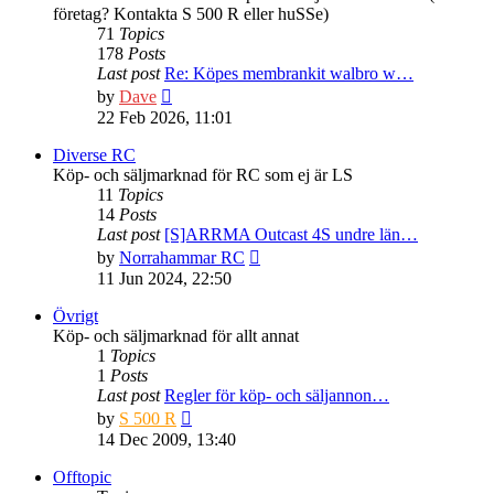
företag? Kontakta S 500 R eller huSSe)
71
Topics
178
Posts
Last post
Re: Köpes membrankit walbro w…
View
by
Dave
the
22 Feb 2026, 11:01
latest
post
Diverse RC
Köp- och säljmarknad för RC som ej är LS
11
Topics
14
Posts
Last post
[S]ARRMA Outcast 4S undre län…
View
by
Norrahammar RC
the
11 Jun 2024, 22:50
latest
post
Övrigt
Köp- och säljmarknad för allt annat
1
Topics
1
Posts
Last post
Regler för köp- och säljannon…
View
by
S 500 R
the
14 Dec 2009, 13:40
latest
post
Offtopic