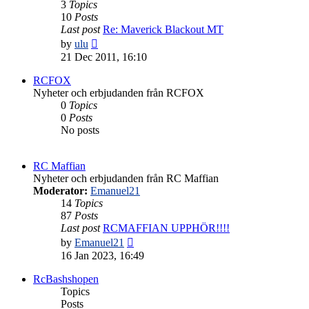
3
Topics
10
Posts
Last post
Re: Maverick Blackout MT
View
by
ulu
the
21 Dec 2011, 16:10
latest
post
RCFOX
Nyheter och erbjudanden från RCFOX
0
Topics
0
Posts
No posts
RC Maffian
Nyheter och erbjudanden från RC Maffian
Moderator:
Emanuel21
14
Topics
87
Posts
Last post
RCMAFFIAN UPPHÖR!!!!
View
by
Emanuel21
the
16 Jan 2023, 16:49
latest
post
RcBashshopen
Topics
Posts