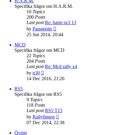
H.A.R.M.
Specifika frågor om H.A.R.M.
10
Topics
200
Posts
Last post
Re: harm sx3 13
View
by
Panagiotis
the
25 Jun 2014, 20:44
latest
post
MCD
Specifika frågor om MCD
22
Topics
204
Posts
Last post
Re: Mcd rally x4
View
by
n30
the
14 Dec 2016, 21:26
latest
post
RS5
Specifika frågor om RS5
9
Topics
118
Posts
Last post
RS5 T15
View
by
Rallyfinnen
the
07 Dec 2014, 22:38
latest
post
Övrigt