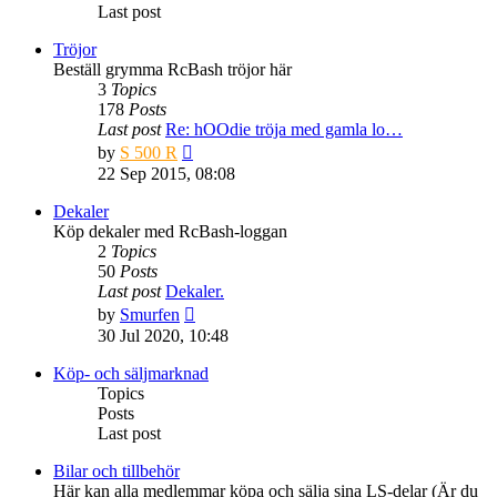
Last post
Tröjor
Beställ grymma RcBash tröjor här
3
Topics
178
Posts
Last post
Re: hOOdie tröja med gamla lo…
View
by
S 500 R
the
22 Sep 2015, 08:08
latest
post
Dekaler
Köp dekaler med RcBash-loggan
2
Topics
50
Posts
Last post
Dekaler.
View
by
Smurfen
the
30 Jul 2020, 10:48
latest
post
Köp- och säljmarknad
Topics
Posts
Last post
Bilar och tillbehör
Här kan alla medlemmar köpa och sälja sina LS-delar (Är du