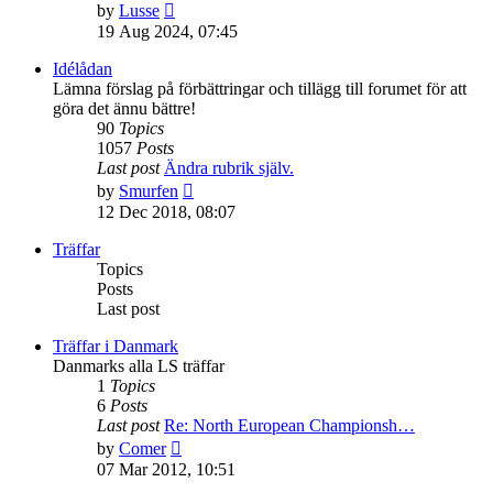
View
by
Lusse
the
19 Aug 2024, 07:45
latest
post
Idélådan
Lämna förslag på förbättringar och tillägg till forumet för att
göra det ännu bättre!
90
Topics
1057
Posts
Last post
Ändra rubrik själv.
View
by
Smurfen
the
12 Dec 2018, 08:07
latest
post
Träffar
Topics
Posts
Last post
Träffar i Danmark
Danmarks alla LS träffar
1
Topics
6
Posts
Last post
Re: North European Championsh…
View
by
Comer
the
07 Mar 2012, 10:51
latest