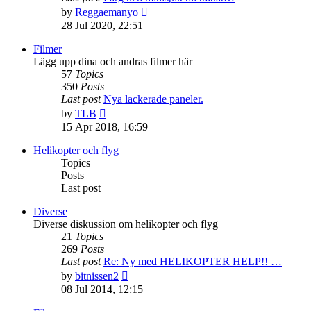
View
by
Reggaemanyo
the
28 Jul 2020, 22:51
latest
post
Filmer
Lägg upp dina och andras filmer här
57
Topics
350
Posts
Last post
Nya lackerade paneler.
View
by
TLB
the
15 Apr 2018, 16:59
latest
post
Helikopter och flyg
Topics
Posts
Last post
Diverse
Diverse diskussion om helikopter och flyg
21
Topics
269
Posts
Last post
Re: Ny med HELIKOPTER HELP!! …
View
by
bitnissen2
the
08 Jul 2014, 12:15
latest
post