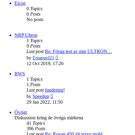
post
Elcon
0
Topics
0
Posts
No posts
NRP Ultron
1
Topics
9
Posts
Last post
Re: Första test av min ULTRON…
View
by
Emanuel21
the
12 Oct 2019, 17:26
latest
post
BWS
1
Topics
1
Posts
Last post
fundering!
View
by
Speedup
the
29 Jan 2022, 11:50
latest
post
Övrigt
Diskussion kring de övriga märkena
41
Topics
396
Posts
Last post
Re: Rovan 450 xlt servo probl…