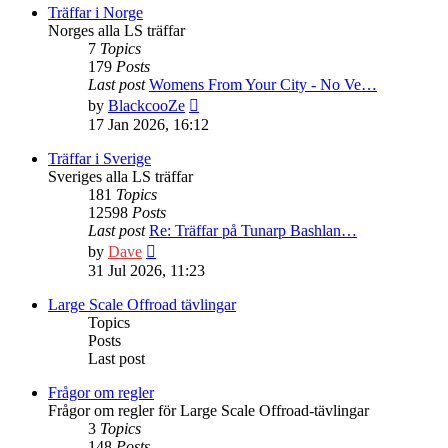
post
Träffar i Norge
Norges alla LS träffar
7
Topics
179
Posts
Last post
Womens From Your City - No Ve…
View
by
BlackcooZe
the
17 Jan 2026, 16:12
latest
post
Träffar i Sverige
Sveriges alla LS träffar
181
Topics
12598
Posts
Last post
Re: Träffar på Tunarp Bashlan…
View
by
Dave
the
31 Jul 2026, 11:23
latest
post
Large Scale Offroad tävlingar
Topics
Posts
Last post
Frågor om regler
Frågor om regler för Large Scale Offroad-tävlingar
3
Topics
148
Posts